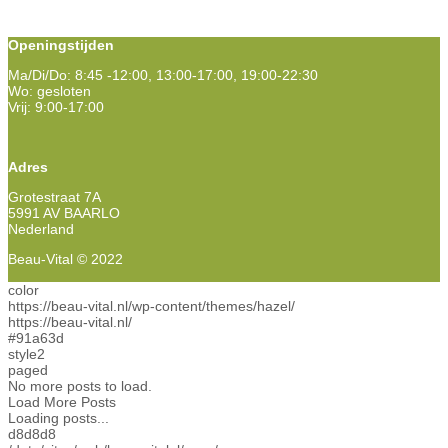
Openingstijden
Ma/Di/Do: 8:45 -12:00, 13:00-17:00, 19:00-22:30
Wo: gesloten
Vrij: 9:00-17:00
Adres
Grotestraat 7A
5991 AV BAARLO
Nederland
Beau-Vital © 2022
color
https://beau-vital.nl/wp-content/themes/hazel/
https://beau-vital.nl/
#91a63d
style2
paged
No more posts to load.
Load More Posts
Loading posts...
d8d8d8