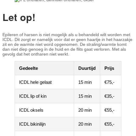
Let op!
Epileren of harsen is niet mogelijk als u behandeld wilt worden met
ICDL. Dit zorgt er namelijk voor dat er geen haartje in het haarzakje
zit en de warmte niet word opgenomen. De straling/warmte komt
dan niet diep genoeg in de huid en de flits gaat verloren. Met als
gevolg dat het ontharen niet werkt.
Gedeelte
Duurtijd
Prijs
ICDL hele gelaat
15 min
€75,-
ICDL lip of kin
15 min
€35,-
ICDL oksels
20 min
€55,-
ICDL bikinilijn
20 min
€55,-