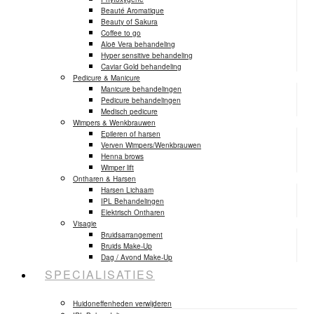
Beauté Aromatique
Beauty of Sakura
Coffee to go
Aloë Vera behandeling
Hyper sensitive behandeling
Caviar Gold behandeling
Pedicure & Manicure
Manicure behandelingen
Pedicure behandelingen
Medisch pedicure
Wimpers & Wenkbrauwen
Epileren of harsen
Verven Wimpers/Wenkbrauwen
Henna brows
Wimper lift
Ontharen & Harsen
Harsen Lichaam
IPL Behandelingen
Elektrisch Ontharen
Visagie
Bruidsarrangement
Bruids Make-Up
Dag / Avond Make-Up
SPECIALISATIES
Huidoneffenheden verwijderen