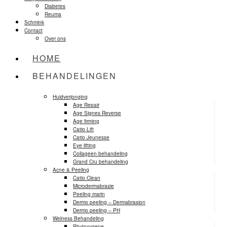
Diabetes
Reuma
Schmink
Contact
Over ons
HOME
BEHANDELINGEN
Huidverjonging
Age Repair
Age Signes Reverse
Age firming
Catio Lift
Catio Jeunesse
Eye lifting
Collageen behandeling
Grand Cru behandeling
Acne & Peeling
Catio Clean
Microdermabrasie
Peeling marin
Dermo peeling – Dermabrasion
Dermo peeling – PH
Welness Behandeling
Phytoxygene