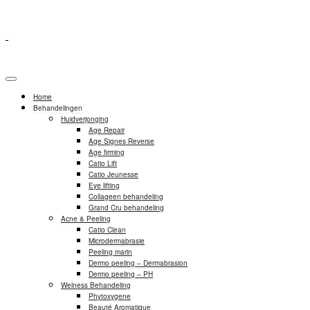
Home
Behandelingen
Huidverjonging
Age Repair
Age Signes Reverse
Age firming
Catio Lift
Catio Jeunesse
Eye lifting
Collageen behandeling
Grand Cru behandeling
Acne & Peeling
Catio Clean
Microdermabrasie
Peeling marin
Dermo peeling – Dermabrasion
Dermo peeling – PH
Welness Behandeling
Phytoxygene
Beauté Aromatique