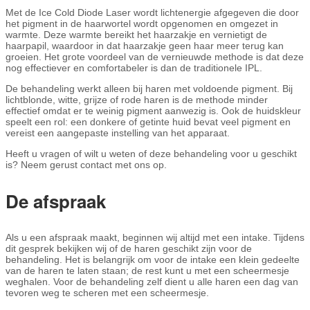
Met de Ice Cold Diode Laser wordt lichtenergie afgegeven die door
het pigment in de haarwortel wordt opgenomen en omgezet in
warmte. Deze warmte bereikt het haarzakje en vernietigt de
haarpapil, waardoor in dat haarzakje geen haar meer terug kan
groeien. Het grote voordeel van de vernieuwde methode is dat deze
nog effectiever en comfortabeler is dan de traditionele IPL.
De behandeling werkt alleen bij haren met voldoende pigment. Bij
lichtblonde, witte, grijze of rode haren is de methode minder
effectief omdat er te weinig pigment aanwezig is. Ook de huidskleur
speelt een rol: een donkere of getinte huid bevat veel pigment en
vereist een aangepaste instelling van het apparaat.
Heeft u vragen of wilt u weten of deze behandeling voor u geschikt
is? Neem gerust contact met ons op.
De afspraak
Als u een afspraak maakt, beginnen wij altijd met een intake. Tijdens
dit gesprek bekijken wij of de haren geschikt zijn voor de
behandeling. Het is belangrijk om voor de intake een klein gedeelte
van de haren te laten staan; de rest kunt u met een scheermesje
weghalen. Voor de behandeling zelf dient u alle haren een dag van
tevoren weg te scheren met een scheermesje.