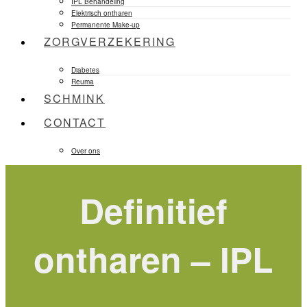
IPL Behandeling
Elektrisch ontharen
Permanente Make-up
ZORGVERZEKERING
Diabetes
Reuma
SCHMINK
CONTACT
Over ons
Definitief
ontharen – IPL