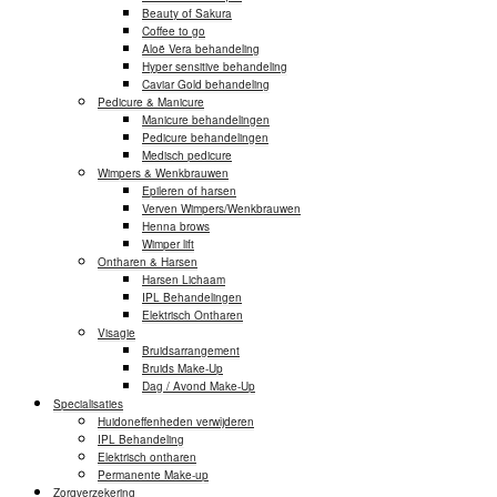
Beauty of Sakura
Coffee to go
Aloë Vera behandeling
Hyper sensitive behandeling
Caviar Gold behandeling
Pedicure & Manicure
Manicure behandelingen
Pedicure behandelingen
Medisch pedicure
Wimpers & Wenkbrauwen
Epileren of harsen
Verven Wimpers/Wenkbrauwen
Henna brows
Wimper lift
Ontharen & Harsen
Harsen Lichaam
IPL Behandelingen
Elektrisch Ontharen
Visagie
Bruidsarrangement
Bruids Make-Up
Dag / Avond Make-Up
Specialisaties
Huidoneffenheden verwijderen
IPL Behandeling
Elektrisch ontharen
Permanente Make-up
Zorgverzekering